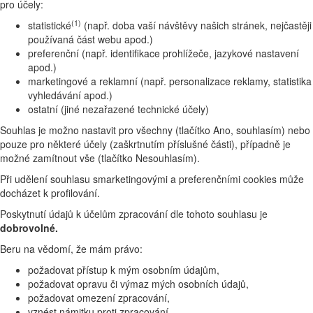
pro účely:
(1)
statistické
(např. doba vaší návštěvy našich stránek, nejčastěji
používaná část webu apod.)
preferenční (např. identifikace prohlížeče, jazykové nastavení
apod.)
marketingové a reklamní (např. personalizace reklamy, statistika
vyhledávání apod.)
ostatní (jiné nezařazené technické účely)
Souhlas je možno nastavit pro všechny (tlačítko Ano, souhlasím) nebo
pouze pro některé účely (zaškrtnutím příslušné části), případně je
možné zamítnout vše (tlačítko Nesouhlasím).
Při udělení souhlasu smarketingovými a preferenčními cookies může
docházet k profilování.
Poskytnutí údajů k účelům zpracování dle tohoto souhlasu je
dobrovolné.
Beru na vědomí, že mám právo:
požadovat přístup k mým osobním údajům,
požadovat opravu či výmaz mých osobních údajů,
požadovat omezení zpracování,
vznést námitku proti zpracování,