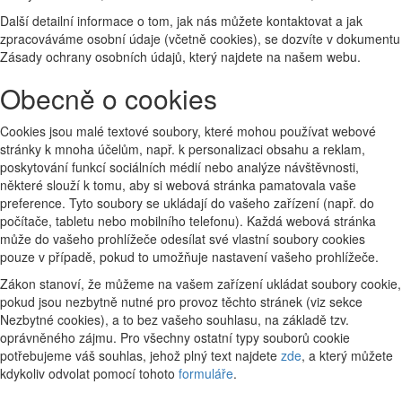
Další detailní informace o tom, jak nás můžete kontaktovat a jak
zpracováváme osobní údaje (včetně cookies), se dozvíte v dokumentu
Zásady ochrany osobních údajů, který najdete na našem webu.
Obecně o cookies
Cookies jsou malé textové soubory, které mohou používat webové
stránky k mnoha účelům, např. k personalizaci obsahu a reklam,
poskytování funkcí sociálních médií nebo analýze návštěvnosti,
některé slouží k tomu, aby si webová stránka pamatovala vaše
preference. Tyto soubory se ukládají do vašeho zařízení (např. do
počítače, tabletu nebo mobilního telefonu). Každá webová stránka
může do vašeho prohlížeče odesílat své vlastní soubory cookies
pouze v případě, pokud to umožňuje nastavení vašeho prohlížeče.
Zákon stanoví, že můžeme na vašem zařízení ukládat soubory cookie,
pokud jsou nezbytně nutné pro provoz těchto stránek (viz sekce
Nezbytné cookies), a to bez vašeho souhlasu, na základě tzv.
oprávněného zájmu. Pro všechny ostatní typy souborů cookie
potřebujeme váš souhlas, jehož plný text najdete
zde
, a který můžete
kdykoliv odvolat pomocí tohoto
formuláře
.