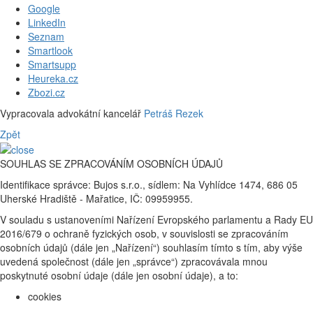
Google
LinkedIn
Seznam
Smartlook
Smartsupp
Heureka.cz
Zbozi.cz
Vypracovala advokátní kancelář
Petráš Rezek
Zpět
SOUHLAS SE ZPRACOVÁNÍM OSOBNÍCH ÚDAJŮ
Identifikace správce: Bujos s.r.o., sídlem: Na Vyhlídce 1474, 686 05
Uherské Hradiště - Mařatice, IČ: 09959955.
V souladu s ustanoveními Nařízení Evropského parlamentu a Rady EU
2016/679 o ochraně fyzických osob, v souvislosti se zpracováním
osobních údajů (dále jen „Nařízení“) souhlasím tímto s tím, aby výše
uvedená společnost (dále jen „správce“) zpracovávala mnou
poskytnuté osobní údaje (dále jen osobní údaje), a to:
cookies