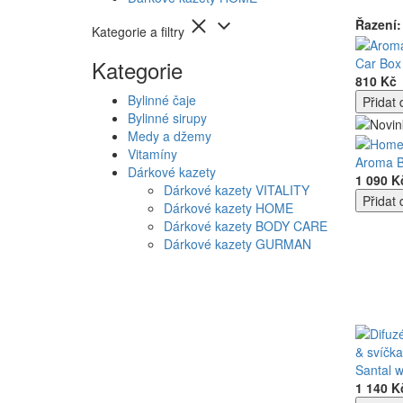
Řazení:
Kategorie a filtry
Car Box
Kategorie
810 Kč
Bylinné čaje
Bylinné sirupy
Medy a džemy
Vitamíny
Aroma B
Dárkové kazety
1 090 K
Dárkové kazety VITALITY
Dárkové kazety HOME
Dárkové kazety BODY CARE
Dárkové kazety GURMAN
& svíčka
Santal 
1 140 K