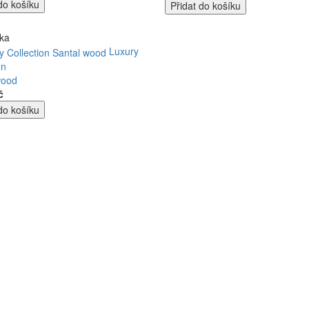
Luxury
on
wood
č