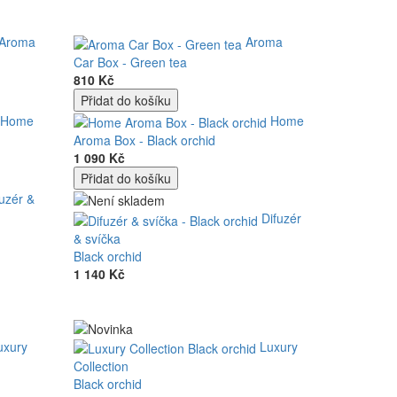
Aroma
Aroma
Car Box - Green tea
810 Kč
Home
Home
Aroma Box - Black orchid
1 090 Kč
fuzér &
Difuzér
& svíčka
Black orchid
1 140 Kč
uxury
Luxury
Collection
Black orchid