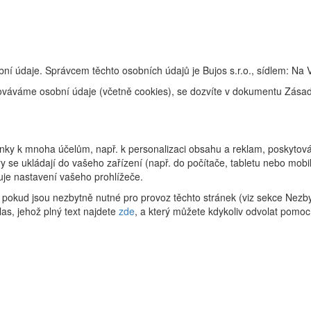
ní údaje. Správcem těchto osobních údajů je Bujos s.r.o., sídlem: Na 
racováváme osobní údaje (včetně cookies), se dozvíte v dokumentu Zás
ky k mnoha účelům, např. k personalizaci obsahu a reklam, poskytování
 se ukládají do vašeho zařízení (např. do počítače, tabletu nebo mob
uje nastavení vašeho prohlížeče.
pokud jsou nezbytně nutné pro provoz těchto stránek (viz sekce Nezby
as, jehož plný text najdete
zde
, a který můžete kdykoliv odvolat pomoc