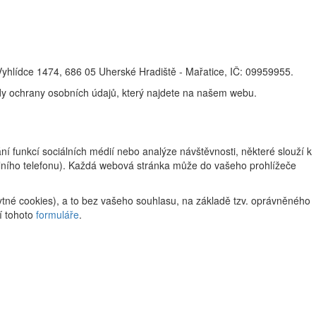
Vyhlídce 1474, 686 05 Uherské Hradiště - Mařatice, IČ: 09959955.
ady ochrany osobních údajů, který najdete na našem webu.
 funkcí sociálních médií nebo analýze návštěvnosti, některé slouží k
ilního telefonu). Každá webová stránka může do vašeho prohlížeče
tné cookies), a to bez vašeho souhlasu, na základě tzv. oprávněného
í tohoto
formuláře
.