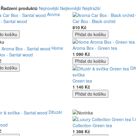
Řadzení produktů
Nejnovější
Nejlevnější
Nejdražší
Aroma
 - Santal wood
Car Box - Black orchid
810 Kč
Home
Aroma Box - Green tea
1 090 Kč
ox - Santal wood
č
Di
svíčka
Green tea
1 140 Kč
Difuzér
L
wood
Collection Green tea
č
1 398 Kč