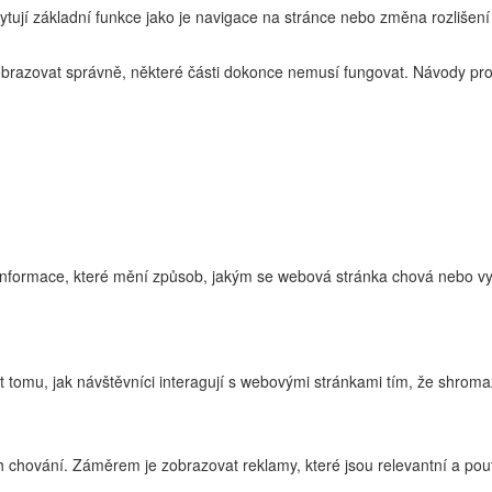
ytují základní funkce jako je navigace na stránce nebo změna rozlišení
zobrazovat správně, některé části dokonce nemusí fungovat. Návody pro
nformace, které mění způsob, jakým se webová stránka chová nebo vyp
tomu, jak návštěvníci interagují s webovými stránkami tím, že shroma
 chování. Záměrem je zobrazovat reklamy, které jsou relevantní a pouta