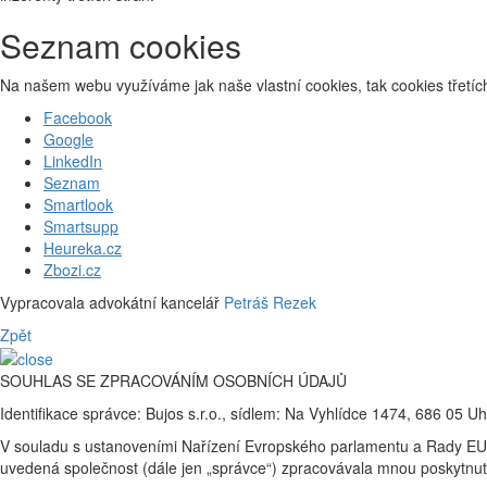
Seznam cookies
Na našem webu využíváme jak naše vlastní cookies, tak cookies třetích
Facebook
Google
LinkedIn
Seznam
Smartlook
Smartsupp
Heureka.cz
Zbozi.cz
Vypracovala advokátní kancelář
Petráš Rezek
Zpět
SOUHLAS SE ZPRACOVÁNÍM OSOBNÍCH ÚDAJŮ
Identifikace správce: Bujos s.r.o., sídlem: Na Vyhlídce 1474, 686 05 U
V souladu s ustanoveními Nařízení Evropského parlamentu a Rady EU 20
uvedená společnost (dále jen „správce“) zpracovávala mnou poskytnuté