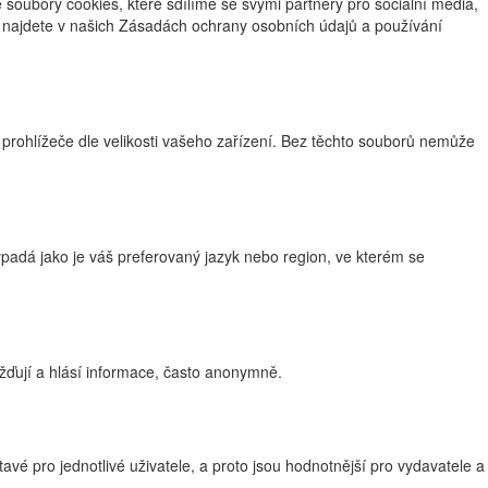
oubory cookies, které sdílíme se svými partnery pro sociální média,
ce najdete v našich Zásadách ochrany osobních údajů a používání
 prohlížeče dle velikosti vašeho zařízení. Bez těchto souborů nemůže
adá jako je váš preferovaný jazyk nebo region, ve kterém se
žďují a hlásí informace, často anonymně.
vé pro jednotlivé uživatele, a proto jsou hodnotnější pro vydavatele a