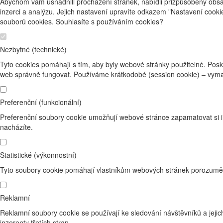
Abychom vám usnadnili procházení stránek, nabídli přizpůsobený obsa
inzerci a analýzu. Jejich nastavení upravíte odkazem "Nastavení cook
souborů cookies. Souhlasíte s používáním cookies?
Nezbytné (technické)
Tyto cookies pomáhají s tím, aby byly webové stránky použitelné. Posk
web správně fungovat. Používáme krátkodobé (session cookie) – vyma
Preferenční (funkcionální)
Preferenční soubory cookie umožňují webové stránce zapamatovat si i
nacházíte.
Statistické (výkonnostní)
Tyto soubory cookie pomáhají vlastníkům webových stránek porozumět 
Reklamní
Reklamní soubory cookie se používají ke sledování návštěvníků a jejich
inzerenty třetích stran.