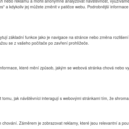
h nebo reklamu a mohli anonymně analyzovat návštěvnost, využíváme s
ies" a kdykoliv jej můžete změnit v patičce webu. Podrobnější informa
ytují základní funkce jako je navigace na stránce nebo změna rozlišení
žou se z vašeho počítače po zavření prohlížeče.
nformace, které mění způsob, jakým se webová stránka chová nebo vyp
tomu, jak návštěvníci interagují s webovými stránkami tím, že shroma
 chování. Záměrem je zobrazovat reklamy, které jsou relevantní a pouta