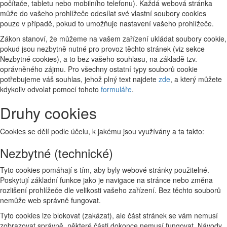
počítače, tabletu nebo mobilního telefonu). Každá webová stránka
může do vašeho prohlížeče odesílat své vlastní soubory cookies
pouze v případě, pokud to umožňuje nastavení vašeho prohlížeče.
Zákon stanoví, že můžeme na vašem zařízení ukládat soubory cookie,
pokud jsou nezbytně nutné pro provoz těchto stránek (viz sekce
Nezbytné cookies), a to bez vašeho souhlasu, na základě tzv.
oprávněného zájmu. Pro všechny ostatní typy souborů cookie
potřebujeme váš souhlas, jehož plný text najdete
zde
, a který můžete
kdykoliv odvolat pomocí tohoto
formuláře
.
Druhy cookies
Cookies se dělí podle účelu, k jakému jsou využívány a ta takto:
Nezbytné (technické)
Tyto cookies pomáhají s tím, aby byly webové stránky použitelné.
Poskytují základní funkce jako je navigace na stránce nebo změna
rozlišení prohlížeče dle velikosti vašeho zařízení. Bez těchto souborů
nemůže web správně fungovat.
Tyto cookies lze blokovat (zakázat), ale část stránek se vám nemusí
zobrazovat správně, některé části dokonce nemusí fungovat. Návody