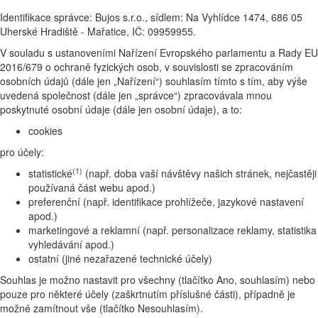
Identifikace správce: Bujos s.r.o., sídlem: Na Vyhlídce 1474, 686 05
Uherské Hradiště - Mařatice, IČ: 09959955.
V souladu s ustanoveními Nařízení Evropského parlamentu a Rady EU
2016/679 o ochraně fyzických osob, v souvislosti se zpracováním
osobních údajů (dále jen „Nařízení“) souhlasím tímto s tím, aby výše
uvedená společnost (dále jen „správce“) zpracovávala mnou
poskytnuté osobní údaje (dále jen osobní údaje), a to:
cookies
pro účely:
(1)
statistické
(např. doba vaší návštěvy našich stránek, nejčastěji
používaná část webu apod.)
preferenční (např. identifikace prohlížeče, jazykové nastavení
apod.)
marketingové a reklamní (např. personalizace reklamy, statistika
vyhledávání apod.)
ostatní (jiné nezařazené technické účely)
Souhlas je možno nastavit pro všechny (tlačítko Ano, souhlasím) nebo
pouze pro některé účely (zaškrtnutím příslušné části), případně je
možné zamítnout vše (tlačítko Nesouhlasím).