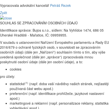
Vypracovala advokátní kancelář
Petráš Rezek
Zpět
SOUHLAS SE ZPRACOVÁNÍM OSOBNÍCH ÚDAJŮ
Identifikace správce: Bujos s.r.o., sídlem: Na Vyhlídce 1474, 686 05
Uherské Hradiště - Mařatice, IČ: 09959955.
V souladu s ustanoveními Nařízení Evropského parlamentu a Rady EU
2016/679 o ochraně fyzických osob, v souvislosti se zpracováním
osobních údajů (dále jen „Nařízení“) souhlasím tímto s tím, aby výše
uvedená společnost (dále jen „správce“) zpracovávala mnou
poskytnuté osobní údaje (dále jen osobní údaje), a to:
cookies
pro účely:
(1)
statistické
(např. doba vaší návštěvy našich stránek, nejčastěji
používaná část webu apod.)
preferenční (např. identifikace prohlížeče, jazykové nastavení
apod.)
marketingové a reklamní (např. personalizace reklamy, statistika
vyhledávání apod.)