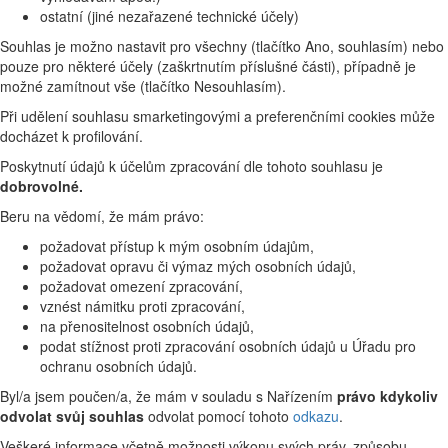
ostatní (jiné nezařazené technické účely)
Souhlas je možno nastavit pro všechny (tlačítko Ano, souhlasím) nebo
pouze pro některé účely (zaškrtnutím příslušné části), případně je
možné zamítnout vše (tlačítko Nesouhlasím).
Při udělení souhlasu smarketingovými a preferenčními cookies může
docházet k profilování.
Poskytnutí údajů k účelům zpracování dle tohoto souhlasu je
dobrovolné.
Beru na vědomí, že mám právo:
požadovat přístup k mým osobním údajům,
požadovat opravu či výmaz mých osobních údajů,
požadovat omezení zpracování,
vznést námitku proti zpracování,
na přenositelnost osobních údajů,
podat stížnost proti zpracování osobních údajů u Úřadu pro
ochranu osobních údajů.
Byl/a jsem poučen/a, že mám v souladu s Nařízením
právo kdykoliv
odvolat svůj souhlas
odvolat pomocí tohoto
odkazu
.
Veškeré informace včetně možnosti výkonu svých práv, způsobu