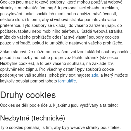
Cookies jsou malé textové soubory, které mohou používat webové
stránky k mnoha účelům, např. k personalizaci obsahu a reklam,
poskytování funkcí sociálních médií nebo analýze návštěvnosti,
některé slouží k tomu, aby si webová stránka pamatovala vaše
preference. Tyto soubory se ukládají do vašeho zařízení (např. do
počítače, tabletu nebo mobilního telefonu). Každá webová stránka
může do vašeho prohlížeče odesílat své vlastní soubory cookies
pouze v případě, pokud to umožňuje nastavení vašeho prohlížeče.
Zákon stanoví, že můžeme na vašem zařízení ukládat soubory cookie,
pokud jsou nezbytně nutné pro provoz těchto stránek (viz sekce
Nezbytné cookies), a to bez vašeho souhlasu, na základě tzv.
oprávněného zájmu. Pro všechny ostatní typy souborů cookie
potřebujeme váš souhlas, jehož plný text najdete
zde
, a který můžete
kdykoliv odvolat pomocí tohoto
formuláře
.
Druhy cookies
Cookies se dělí podle účelu, k jakému jsou využívány a ta takto:
Nezbytné (technické)
Tyto cookies pomáhají s tím, aby byly webové stránky použitelné.